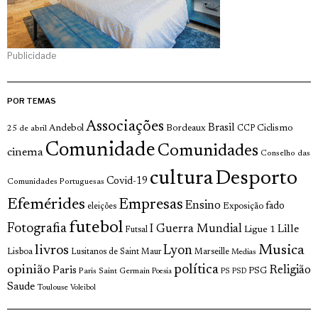
Publicidade
POR TEMAS
Associações
Brasil
Andebol
Bordeaux
Ciclismo
25 de abril
CCP
Comunidade
Comunidades
cinema
Conselho das
cultura
Desporto
Covid-19
Comunidades Portuguesas
Efemérides
Empresas
Ensino
fado
Exposição
eleições
futebol
Fotografia
I Guerra Mundial
Lille
Ligue 1
Futsal
Musica
livros
Lyon
Lisboa
Lusitanos de Saint Maur
Marseille
Medias
política
opinião
Religião
Paris
Paris Saint Germain
PSG
Poesia
PS
PSD
Saude
Toulouse
Voleibol