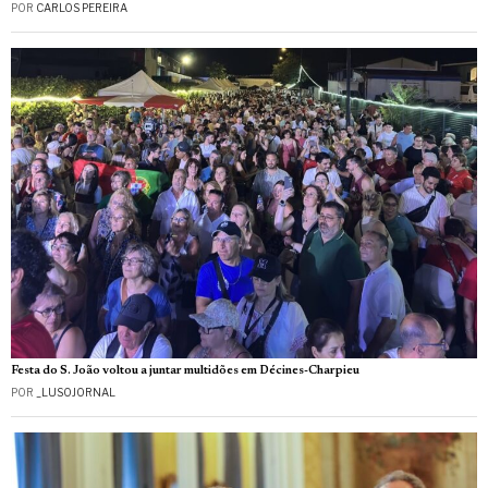
POR
CARLOS PEREIRA
Festa do S. João voltou a juntar multidões em Décines-Charpieu
POR
_LUSOJORNAL