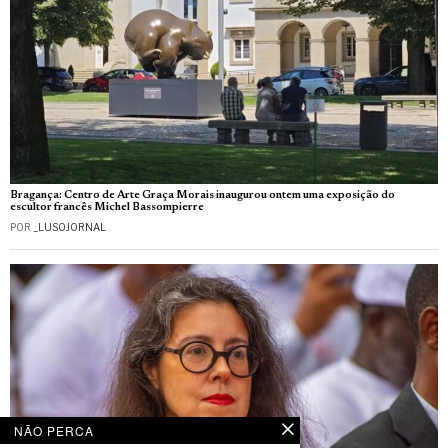
Bragança: Centro de Arte Graça Morais inaugurou ontem uma exposição do
escultor francês Michel Bassompierre
POR
_LUSOJORNAL
NÃO PERCA