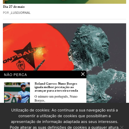
Dia 27 de maio
POR
_LUSOJORNAL
NÃO PERCA
Roland Garros: Nuno Borges
iguala melhor prestação ao
avançar para a terceira ronda
O número um português, Nuno
Borges,
Pelota Basca: Viseu organiza o III Troféu internacional Viriato com atletas de França
Utilização de cookies: Ao continuar a sua navegação está a
e de outros países
Roland Garros: Jaime Faria
consentir a utilização de cookies que possibilitam a
POR
_LUSOJORNAL
contrariou Shapovalov e avança
apresentação de informação adaptada aos seus interesses.
para a segunda ronda
Jaime Faria qualificou-se ontem
Pode alterar as suas definições de cookies a qualquer altura.