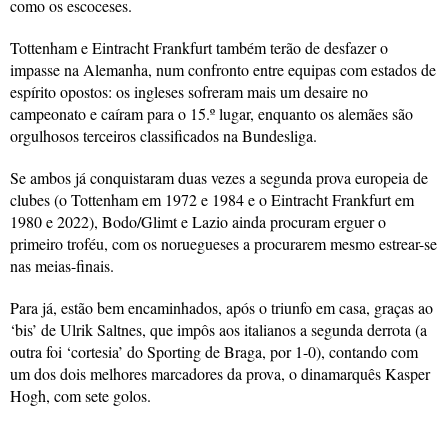
como os escoceses.
Tottenham e Eintracht Frankfurt também terão de desfazer o
impasse na Alemanha, num confronto entre equipas com estados de
espírito opostos: os ingleses sofreram mais um desaire no
campeonato e caíram para o 15.º lugar, enquanto os alemães são
orgulhosos terceiros classificados na Bundesliga.
Se ambos já conquistaram duas vezes a segunda prova europeia de
clubes (o Tottenham em 1972 e 1984 e o Eintracht Frankfurt em
1980 e 2022), Bodo/Glimt e Lazio ainda procuram erguer o
primeiro troféu, com os noruegueses a procurarem mesmo estrear-se
nas meias-finais.
Para já, estão bem encaminhados, após o triunfo em casa, graças ao
‘bis’ de Ulrik Saltnes, que impôs aos italianos a segunda derrota (a
outra foi ‘cortesia’ do Sporting de Braga, por 1-0), contando com
um dos dois melhores marcadores da prova, o dinamarquês Kasper
Hogh, com sete golos.