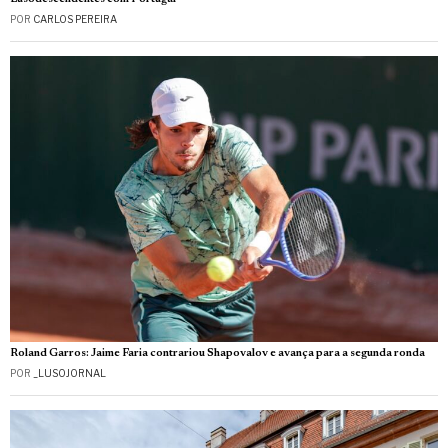
POR
CARLOS PEREIRA
Roland Garros: Jaime Faria contrariou Shapovalov e avança para a segunda ronda
POR
_LUSOJORNAL