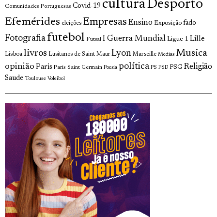
cultura
Desporto
Covid-19
Comunidades Portuguesas
Efemérides
Empresas
Ensino
fado
Exposição
eleições
futebol
Fotografia
I Guerra Mundial
Lille
Ligue 1
Futsal
livros
Musica
Lyon
Lisboa
Lusitanos de Saint Maur
Marseille
Medias
opinião
política
Religião
Paris
Paris Saint Germain
PSG
Poesia
PS
PSD
Saude
Toulouse
Voleibol