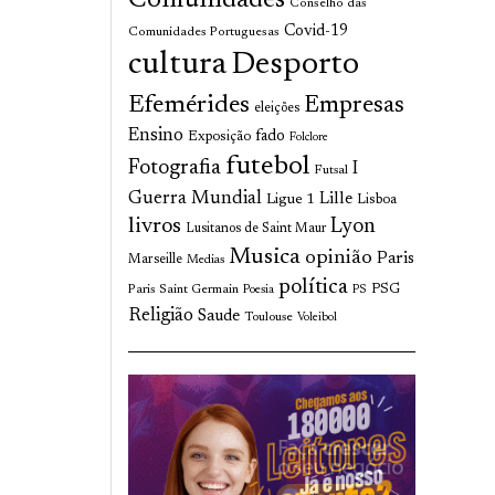
Comunidades
Conselho das
Covid-19
Comunidades Portuguesas
cultura
Desporto
Efemérides
Empresas
eleições
Ensino
fado
Exposição
Folclore
futebol
Fotografia
I
Futsal
Guerra Mundial
Lille
Ligue 1
Lisboa
livros
Lyon
Lusitanos de Saint Maur
Musica
opinião
Paris
Marseille
Medias
política
Paris Saint Germain
PSG
Poesia
PS
Religião
Saude
Toulouse
Voleibol