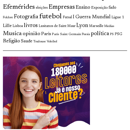
Efemérides
Empresas
Ensino
fado
Exposição
eleições
futebol
Fotografia
I Guerra Mundial
Ligue 1
Futsal
Folclore
livros
Lyon
Lille
Lisboa
Lusitanos de Saint Maur
Marseille
Medias
Musica
política
opinião
Paris
Paris Saint Germain
PSG
Poesia
PS
Religião
Saude
Toulouse
Voleibol