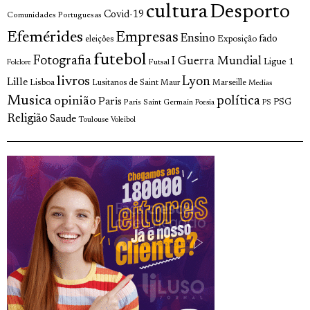
cultura
Desporto
Covid-19
Comunidades Portuguesas
Efemérides
Empresas
Ensino
fado
Exposição
eleições
futebol
Fotografia
I Guerra Mundial
Ligue 1
Futsal
Folclore
livros
Lyon
Lille
Lisboa
Lusitanos de Saint Maur
Marseille
Medias
Musica
política
opinião
Paris
Paris Saint Germain
PSG
Poesia
PS
Religião
Saude
Toulouse
Voleibol