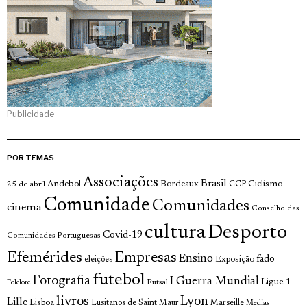
Publicidade
POR TEMAS
Associações
Brasil
Andebol
Bordeaux
Ciclismo
25 de abril
CCP
Comunidade
Comunidades
cinema
Conselho das
cultura
Desporto
Covid-19
Comunidades Portuguesas
Efemérides
Empresas
Ensino
fado
Exposição
eleições
futebol
Fotografia
I Guerra Mundial
Ligue 1
Futsal
Folclore
livros
Lyon
Lille
Lisboa
Lusitanos de Saint Maur
Marseille
Medias