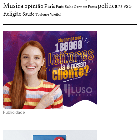
Musica
política
opinião
Paris
Paris Saint Germain
PSG
Poesia
PS
Religião
Saude
Toulouse
Voleibol
Publicidade