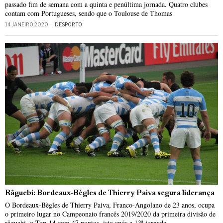
passado fim de semana com a quinta e penúltima jornada. Quatro clubes
contam com Portugueses, sendo que o Toulouse de Thomas
14 JANEIRO, 2020
DESPORTO
Râguebi: Bordeaux-Bègles de Thierry Paiva segura liderança
O Bordeaux-Bègles de Thierry Paiva, Franco-Angolano de 23 anos, ocupa
o primeiro lugar no Campeonato francês 2019/2020 da primeira divisão de
râguebi, o Top-14 com 47 pontos, isto após a 13ª jornada.