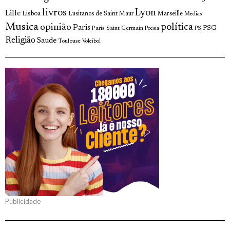
livros
Lyon
Lille
Lisboa
Lusitanos de Saint Maur
Marseille
Medias
Musica
política
opinião
Paris
Paris Saint Germain
PSG
Poesia
PS
Religião
Saude
Toulouse
Voleibol
Publicidade