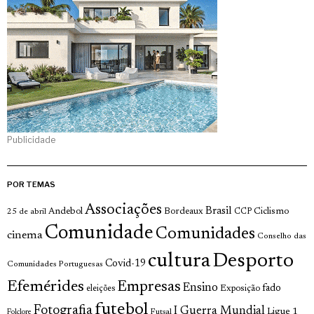
Publicidade
POR TEMAS
Associações
Brasil
Andebol
Bordeaux
Ciclismo
25 de abril
CCP
Comunidade
Comunidades
cinema
Conselho das
cultura
Desporto
Covid-19
Comunidades Portuguesas
Efemérides
Empresas
Ensino
fado
Exposição
eleições
futebol
Fotografia
I Guerra Mundial
Ligue 1
Futsal
Folclore