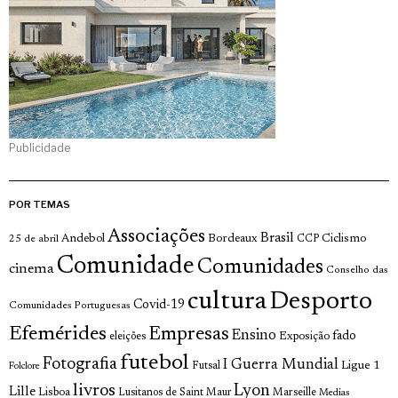
Publicidade
POR TEMAS
Associações
Brasil
Andebol
Bordeaux
Ciclismo
25 de abril
CCP
Comunidade
Comunidades
cinema
Conselho das
cultura
Desporto
Covid-19
Comunidades Portuguesas
Efemérides
Empresas
Ensino
fado
Exposição
eleições
futebol
Fotografia
I Guerra Mundial
Ligue 1
Futsal
Folclore
livros
Lyon
Lille
Lisboa
Lusitanos de Saint Maur
Marseille
Medias