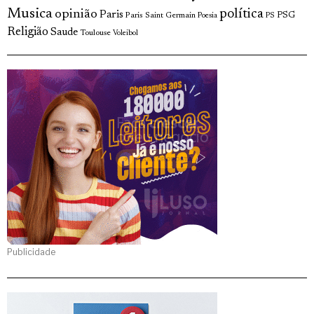
Musica
política
opinião
Paris
Paris Saint Germain
PSG
Poesia
PS
Religião
Saude
Toulouse
Voleibol
Publicidade