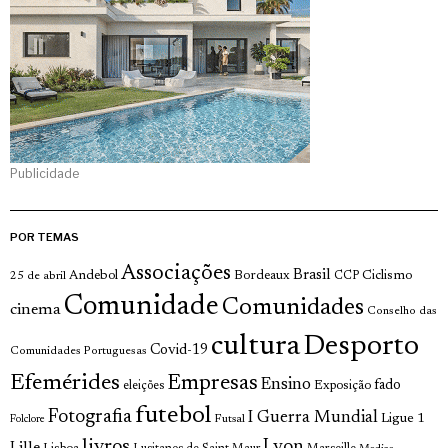
Publicidade
POR TEMAS
Associações
Brasil
Andebol
Bordeaux
Ciclismo
25 de abril
CCP
Comunidade
Comunidades
cinema
Conselho das
cultura
Desporto
Covid-19
Comunidades Portuguesas
Efemérides
Empresas
Ensino
fado
Exposição
eleições
futebol
Fotografia
I Guerra Mundial
Ligue 1
Futsal
Folclore
livros
Lyon