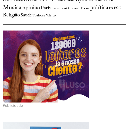
Lille
Lisboa
Lusitanos de Saint Maur
Marseille
Medias
Musica
política
opinião
Paris
Paris Saint Germain
PSG
Poesia
PS
Religião
Saude
Toulouse
Voleibol
Publicidade