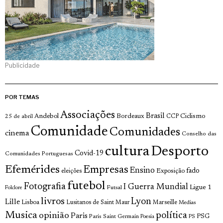
Publicidade
POR TEMAS
Associações
Brasil
Andebol
Bordeaux
Ciclismo
25 de abril
CCP
Comunidade
Comunidades
cinema
Conselho das
cultura
Desporto
Covid-19
Comunidades Portuguesas
Efemérides
Empresas
Ensino
fado
Exposição
eleições
futebol
Fotografia
I Guerra Mundial
Ligue 1
Futsal
Folclore
livros
Lyon
Lille
Lisboa
Lusitanos de Saint Maur
Marseille
Medias
Musica
política
opinião
Paris
Paris Saint Germain
PSG
Poesia
PS