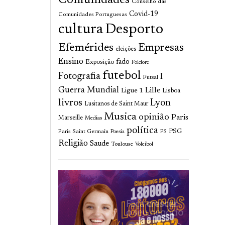
Comunidades
Conselho das
Covid-19
Comunidades Portuguesas
cultura
Desporto
Efemérides
Empresas
eleições
Ensino
fado
Exposição
Folclore
futebol
Fotografia
I
Futsal
Guerra Mundial
Lille
Ligue 1
Lisboa
livros
Lyon
Lusitanos de Saint Maur
Musica
opinião
Paris
Marseille
Medias
política
Paris Saint Germain
PSG
Poesia
PS
Religião
Saude
Toulouse
Voleibol