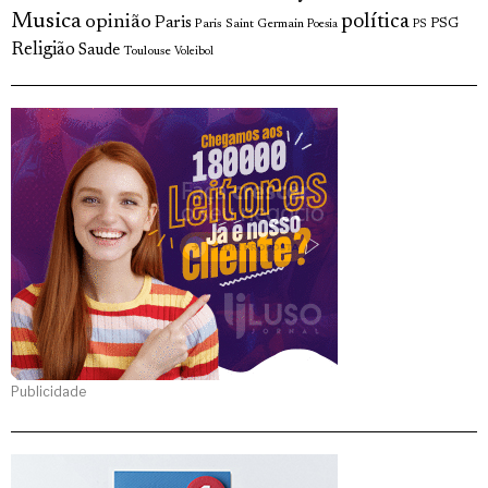
Musica
política
opinião
Paris
Paris Saint Germain
PSG
Poesia
PS
Religião
Saude
Toulouse
Voleibol
Publicidade