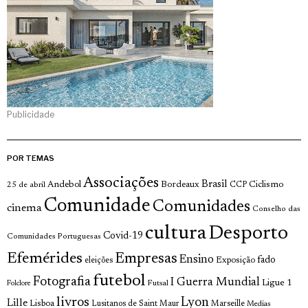
Publicidade
POR TEMAS
Associações
Brasil
Andebol
Bordeaux
Ciclismo
25 de abril
CCP
Comunidade
Comunidades
cinema
Conselho das
cultura
Desporto
Covid-19
Comunidades Portuguesas
Efemérides
Empresas
Ensino
fado
Exposição
eleições
futebol
Fotografia
I Guerra Mundial
Ligue 1
Futsal
Folclore
livros
Lyon
Lille
Lisboa
Lusitanos de Saint Maur
Marseille
Medias