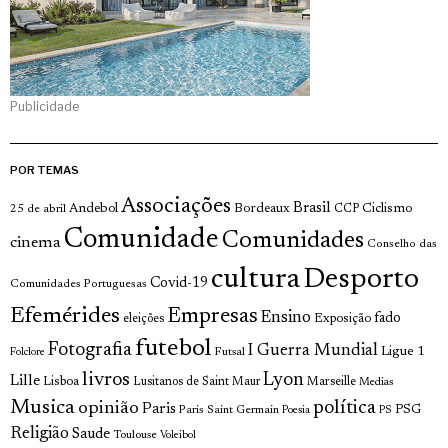
Publicidade
POR TEMAS
Associações
Brasil
Andebol
Bordeaux
Ciclismo
25 de abril
CCP
Comunidade
Comunidades
cinema
Conselho das
cultura
Desporto
Covid-19
Comunidades Portuguesas
Efemérides
Empresas
Ensino
fado
Exposição
eleições
futebol
Fotografia
I Guerra Mundial
Ligue 1
Futsal
Folclore
livros
Lyon
Lille
Lisboa
Lusitanos de Saint Maur
Marseille
Medias
Musica
política
opinião
Paris
Paris Saint Germain
PSG
Poesia
PS
Religião
Saude
Toulouse
Voleibol