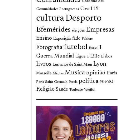
Comunidades
Conselho das
Covid-19
Comunidades Portuguesas
cultura
Desporto
Efemérides
Empresas
eleições
Ensino
fado
Exposição
Folclore
futebol
Fotografia
I
Futsal
Guerra Mundial
Lille
Ligue 1
Lisboa
livros
Lyon
Lusitanos de Saint Maur
Musica
opinião
Paris
Marseille
Medias
política
Paris Saint Germain
PSG
Poesia
PS
Religião
Saude
Toulouse
Voleibol