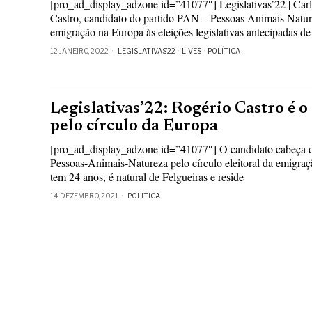
[pro_ad_display_adzone id=”41077″] Legislativas’22 | Carlo
Castro, candidato do partido PAN – Pessoas Animais Naturez
emigração na Europa às eleições legislativas antecipadas de
12 JANEIRO, 2022
LEGISLATIVAS’22
·
LIVES
·
POLÍTICA
Legislativas’22: Rogério Castro é 
pelo círculo da Europa
[pro_ad_display_adzone id=”41077″] O candidato cabeça d
Pessoas-Animais-Natureza pelo círculo eleitoral da emigra
tem 24 anos, é natural de Felgueiras e reside
14 DEZEMBRO, 2021
POLÍTICA