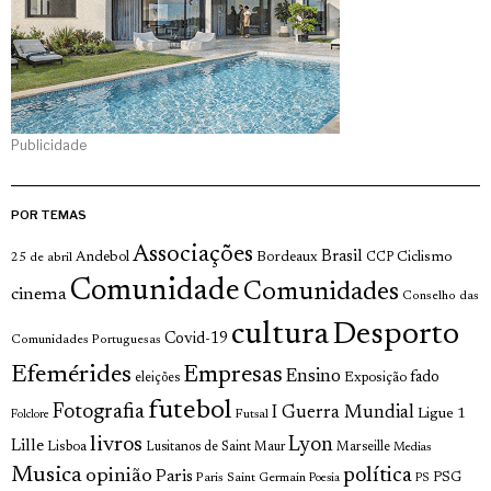
Publicidade
POR TEMAS
Associações
Brasil
Andebol
Bordeaux
Ciclismo
25 de abril
CCP
Comunidade
Comunidades
cinema
Conselho das
cultura
Desporto
Covid-19
Comunidades Portuguesas
Efemérides
Empresas
Ensino
fado
Exposição
eleições
futebol
Fotografia
I Guerra Mundial
Ligue 1
Futsal
Folclore
livros
Lyon
Lille
Lisboa
Lusitanos de Saint Maur
Marseille
Medias
Musica
política
opinião
Paris
Paris Saint Germain
PSG
Poesia
PS