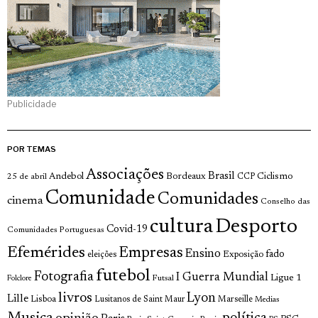
Publicidade
POR TEMAS
Associações
Brasil
Andebol
Bordeaux
Ciclismo
25 de abril
CCP
Comunidade
Comunidades
cinema
Conselho das
cultura
Desporto
Covid-19
Comunidades Portuguesas
Efemérides
Empresas
Ensino
fado
Exposição
eleições
futebol
Fotografia
I Guerra Mundial
Ligue 1
Futsal
Folclore
livros
Lyon
Lille
Lisboa
Lusitanos de Saint Maur
Marseille
Medias
Musica