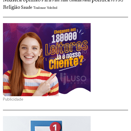
política
opinião
Paris
Paris Saint Germain
PSG
Poesia
PS
Religião
Saude
Toulouse
Voleibol
Publicidade