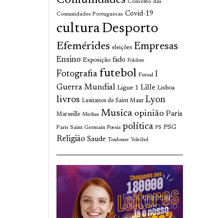
Comunidades
Conselho das
Covid-19
Comunidades Portuguesas
cultura
Desporto
Efemérides
Empresas
eleições
Ensino
fado
Exposição
Folclore
futebol
Fotografia
I
Futsal
Guerra Mundial
Lille
Ligue 1
Lisboa
livros
Lyon
Lusitanos de Saint Maur
Musica
opinião
Paris
Marseille
Medias
política
Paris Saint Germain
PSG
Poesia
PS
Religião
Saude
Toulouse
Voleibol