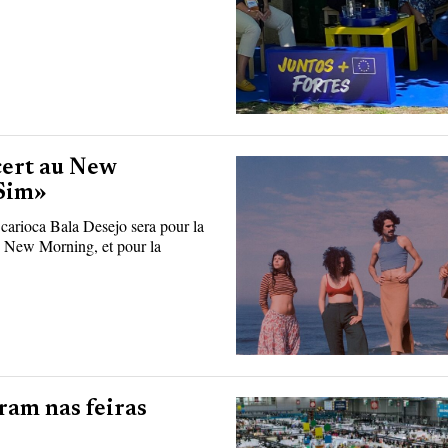
cert au New
Sim»
arioca Bala Desejo sera pour la
u New Morning, et pour la
ram nas feiras