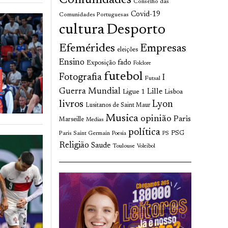
Comunidades
Conselho das
Covid-19
Comunidades Portuguesas
cultura
Desporto
Efemérides
Empresas
eleições
Ensino
fado
Exposição
Folclore
futebol
Fotografia
I
Futsal
Guerra Mundial
Lille
Ligue 1
Lisboa
livros
Lyon
Lusitanos de Saint Maur
Musica
opinião
Paris
Marseille
Medias
política
Paris Saint Germain
PSG
Poesia
PS
Religião
Saude
Toulouse
Voleibol