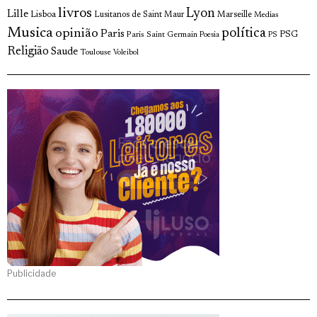
livros
Lyon
Lille
Lisboa
Lusitanos de Saint Maur
Marseille
Medias
Musica
política
opinião
Paris
Paris Saint Germain
PSG
Poesia
PS
Religião
Saude
Toulouse
Voleibol
Publicidade