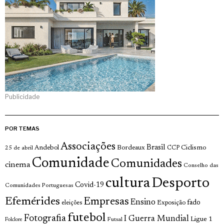
Publicidade
POR TEMAS
Associações
Brasil
Andebol
Bordeaux
Ciclismo
25 de abril
CCP
Comunidade
Comunidades
cinema
Conselho das
cultura
Desporto
Covid-19
Comunidades Portuguesas
Efemérides
Empresas
Ensino
fado
Exposição
eleições
futebol
Fotografia
I Guerra Mundial
Ligue 1
Futsal
Folclore