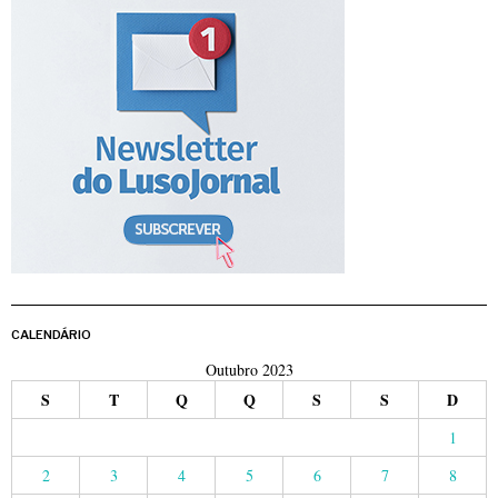
CALENDÁRIO
Outubro 2023
S
T
Q
Q
S
S
D
1
2
3
4
5
6
7
8