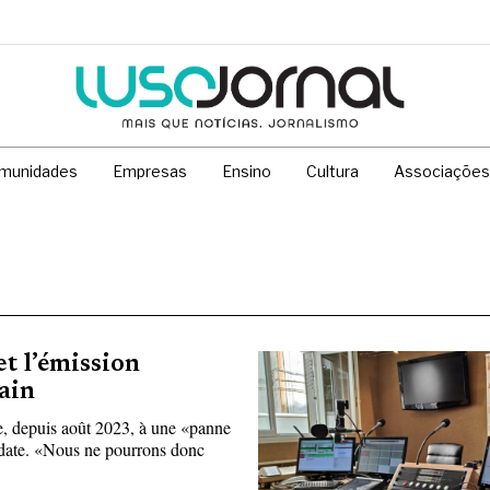
munidades
Empresas
Ensino
Cultura
Associações
t l’émission
ain
, depuis août 2023, à une «panne
te date. «Nous ne pourrons donc