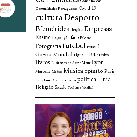
Comunidades
Conselho das
Covid-19
Comunidades Portuguesas
cultura
Desporto
Efemérides
Empresas
eleições
Ensino
fado
Exposição
Folclore
futebol
Fotografia
I
Futsal
Guerra Mundial
Lille
Ligue 1
Lisboa
livros
Lyon
Lusitanos de Saint Maur
Musica
opinião
Paris
Marseille
Medias
política
Paris Saint Germain
PSG
Poesia
PS
Religião
Saude
Toulouse
Voleibol