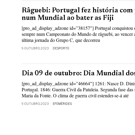
Râguebi: Portugal fez história com
num Mundial ao bater as Fiji
[pro_ad_display_adzone id=”38157″] Portugal conquistou o
sempre num Campeonato do Mundo de râguebi, ao vencer as
última jornada do Grupo C, que decorreu
9 OUTUBRO, 2023
DESPORTO
Dia 09 de outubro: Dia Mundial do
[pro_ad_display_adzone id=”46664″] 1261: Nasce D. Dinis, 
Portugal. 1846: Guerra Civil da Patuleia. Segunda fase da
Maria da Fonte. O clima de guerra civil estender-se-á até
9 OUTUBRO, 2023
EFEMÉRIDES