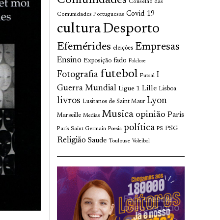
Comunidades
Conselho das
Covid-19
Comunidades Portuguesas
cultura
Desporto
Efemérides
Empresas
eleições
Ensino
fado
Exposição
Folclore
futebol
Fotografia
I
Futsal
Guerra Mundial
Lille
Ligue 1
Lisboa
livros
Lyon
Lusitanos de Saint Maur
Musica
opinião
Paris
Marseille
Medias
política
Paris Saint Germain
PSG
Poesia
PS
Religião
Saude
Toulouse
Voleibol