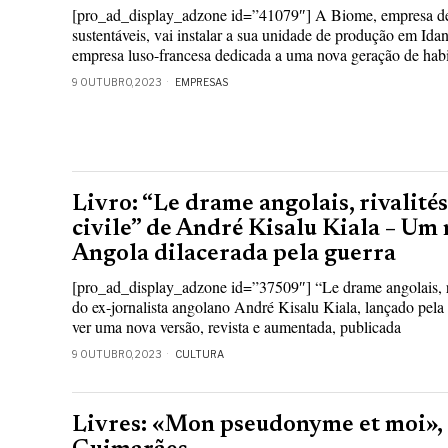
[pro_ad_display_adzone id=”41079″] A Biome, empresa de
sustentáveis, vai instalar a sua unidade de produção em Id
empresa luso-francesa dedicada a uma nova geração de habi
9 OUTUBRO, 2023
EMPRESAS
Livro: “Le drame angolais, rivalités
civile” de André Kisalu Kiala – U
Angola dilacerada pela guerra
[pro_ad_display_adzone id=”37509″] “Le drame angolais, riv
do ex-jornalista angolano André Kisalu Kiala, lançado pela
ver uma nova versão, revista e aumentada, publicada
9 OUTUBRO, 2023
CULTURA
Livres: «Mon pseudonyme et moi»,