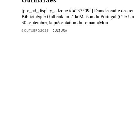
Guimarães
[pro_ad_display_adzone id=”37509″] Dans le cadre des renco
Bibliothèque Gulbenkian, à la Maison du Portugal (Cité Unive
30 septembre, la présentation du roman «Mon
9 OUTUBRO, 2023
CULTURA