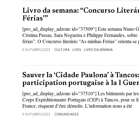
Livro da semana: “Concurso Literá
Férias’”
[pro_ad_display_adzone id=”37509″] Esta semana Nuno G
Cristina Passas, Sara Nogueira e Philippe Fernandes, sobre
férias”. O Concurso literário “As minhas Férias” orienta-se 
9 OUTUBRO, 2023
CULTURA
·
LIVES
·
LIVRO DA SEMANA
Sauver la ‘Cidade Paulona’ à Tancos:
participation portugaise à la I Gu
[pro_ad_display_adzone id=”37510″] Les bâtiments par lesqu
Corps Expéditionnaire Portugais (CEP) à Tancos, pour se f
France, risquent d’être démolis. L’information nous a été
9 OUTUBRO, 2023
COMUNIDADES