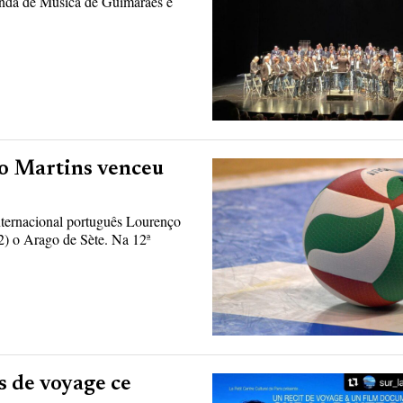
Banda de Música de Guimarães e
ço Martins venceu
nternacional português Lourenço
2) o Arago de Sète. Na 12ª
s de voyage ce