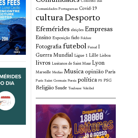
Comunidades
Conselho das
Covid-19
Comunidades Portuguesas
cultura
Desporto
Efemérides
Empresas
eleições
Ensino
fado
Exposição
Folclore
futebol
Fotografia
I
Futsal
Guerra Mundial
Lille
Ligue 1
Lisboa
livros
Lyon
Lusitanos de Saint Maur
Musica
opinião
Paris
Marseille
Medias
política
Paris Saint Germain
PSG
Poesia
PS
Religião
Saude
Toulouse
Voleibol