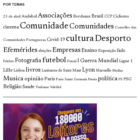
POR TEMAS
Associações
Brasil
Andebol
Bordeaux
Ciclismo
25 de abril
CCP
Comunidade
Comunidades
cinema
Conselho das
cultura
Desporto
Covid-19
Comunidades Portuguesas
Efemérides
Empresas
Ensino
fado
Exposição
eleições
futebol
Fotografia
I Guerra Mundial
Ligue 1
Futsal
Folclore
livros
Lyon
Lille
Lisboa
Lusitanos de Saint Maur
Marseille
Medias
Musica
política
opinião
Paris
Paris Saint Germain
PSG
Poesia
PS
Religião
Saude
Toulouse
Voleibol