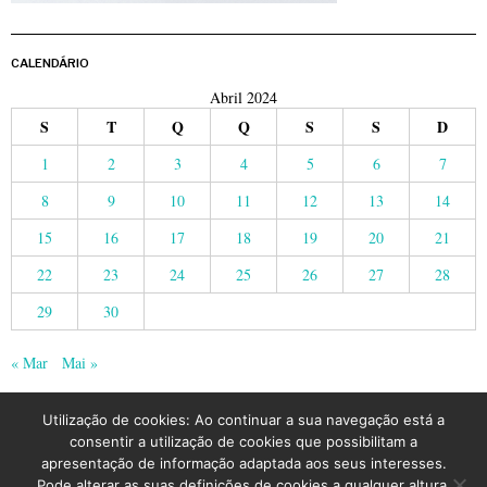
CALENDÁRIO
Abril 2024
S
T
Q
Q
S
S
D
1
2
3
4
5
6
7
8
9
10
11
12
13
14
15
16
17
18
19
20
21
22
23
24
25
26
27
28
29
30
« Mar
Mai »
Utilização de cookies: Ao continuar a sua navegação está a
consentir a utilização de cookies que possibilitam a
apresentação de informação adaptada aos seus interesses.
Pode alterar as suas definições de cookies a qualquer altura.