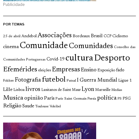
Publicidade
POR TEMAS
Associações
Brasil
Andebol
Bordeaux
Ciclismo
25 de abril
CCP
Comunidade
Comunidades
cinema
Conselho das
cultura
Desporto
Covid-19
Comunidades Portuguesas
Efemérides
Empresas
Ensino
fado
Exposição
eleições
futebol
Fotografia
I Guerra Mundial
Ligue 1
Futsal
Folclore
livros
Lyon
Lille
Lisboa
Lusitanos de Saint Maur
Marseille
Medias
Musica
política
opinião
Paris
Paris Saint Germain
PSG
Poesia
PS
Religião
Saude
Toulouse
Voleibol