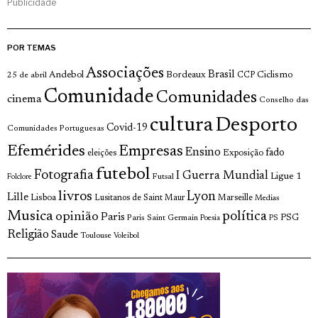
Publicidade
POR TEMAS
Associações
Brasil
Andebol
Bordeaux
Ciclismo
25 de abril
CCP
Comunidade
Comunidades
cinema
Conselho das
cultura
Desporto
Covid-19
Comunidades Portuguesas
Efemérides
Empresas
Ensino
fado
Exposição
eleições
futebol
Fotografia
I Guerra Mundial
Ligue 1
Futsal
Folclore
livros
Lyon
Lille
Lisboa
Lusitanos de Saint Maur
Marseille
Medias
Musica
política
opinião
Paris
Paris Saint Germain
PSG
Poesia
PS
Religião
Saude
Toulouse
Voleibol