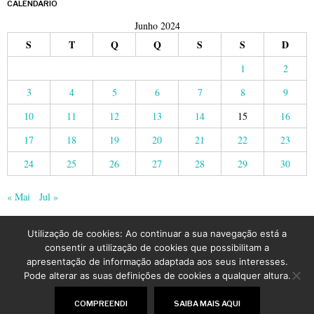
CALENDÁRIO
Junho 2024
S
T
Q
Q
S
S
D
1
2
3
4
5
6
7
8
9
10
11
12
13
14
15
16
17
18
19
20
21
22
23
24
25
26
27
28
29
30
« Mai
Jul »
Utilização de cookies: Ao continuar a sua navegação está a
consentir a utilização de cookies que possibilitam a
apresentação de informação adaptada aos seus interesses.
Pode alterar as suas definições de cookies a qualquer altura.
©
2026
LusoJornal | Todos os direitos reservados
COMPREENDI
SAIBA MAIS AQUI