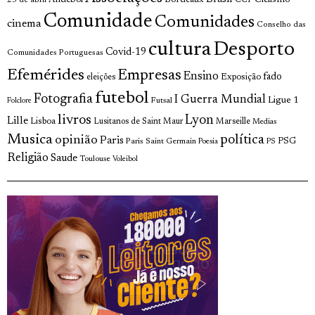
Ciclismo
25 de abril
CCP
Comunidade
Comunidades
cinema
Conselho das
cultura
Desporto
Covid-19
Comunidades Portuguesas
Efemérides
Empresas
Ensino
fado
Exposição
eleições
futebol
Fotografia
I Guerra Mundial
Ligue 1
Futsal
Folclore
livros
Lyon
Lille
Lisboa
Lusitanos de Saint Maur
Marseille
Medias
Musica
política
opinião
Paris
Paris Saint Germain
PSG
Poesia
PS
Religião
Saude
Toulouse
Voleibol