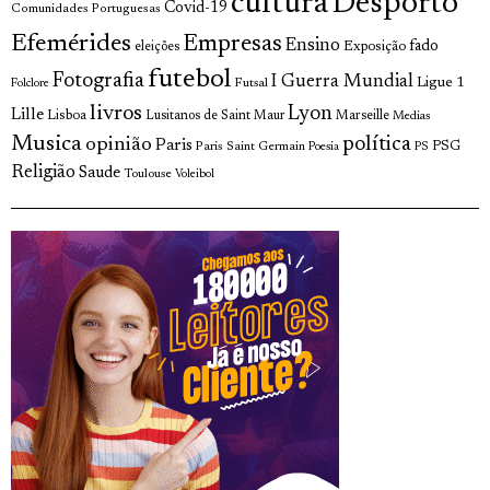
cultura
Desporto
Covid-19
Comunidades Portuguesas
Efemérides
Empresas
Ensino
fado
Exposição
eleições
futebol
Fotografia
I Guerra Mundial
Ligue 1
Futsal
Folclore
livros
Lyon
Lille
Lisboa
Lusitanos de Saint Maur
Marseille
Medias
Musica
política
opinião
Paris
Paris Saint Germain
PSG
Poesia
PS
Religião
Saude
Toulouse
Voleibol