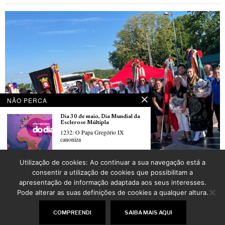
NÃO PERCA
Dia 30 de maio, Dia Mundial da
Esclerose Múltipla
1232: O Papa Gregório IX
canoniza
Festival de folclore português em Oberhausbergen organizado pela Associação
Utilização de cookies: Ao continuar a sua navegação está a
folclórica portuguesa “Saudades de Portugal” de Strasbourg
Dia 29 de maio, Dia Mundial da
consentir a utilização de cookies que possibilitam a
POR
_LUSOJORNAL
Energia
apresentação de informação adaptada aos seus interesses.
1922: Nasce o compositor,
Pode alterar as suas definições de cookies a qualquer altura.
arquiteto e
©
2026
LusoJornal | Todos os direitos reservados
COMPREENDI
SAIBA MAIS AQUI