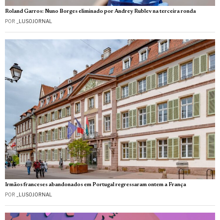
Roland Garros: Nuno Borges eliminado por Andrey Rublev na terceira ronda
POR
_LUSOJORNAL
Irmãos franceses abandonados em Portugal regressaram ontem a França
POR
_LUSOJORNAL