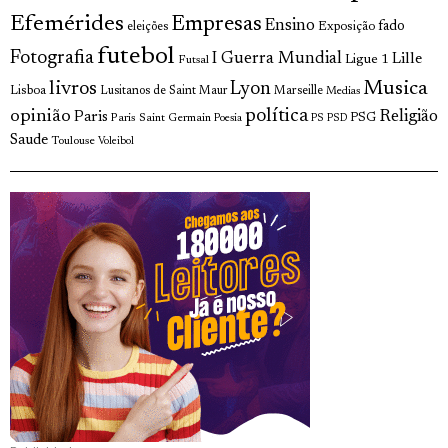
Efemérides
Empresas
Ensino
fado
Exposição
eleições
futebol
Fotografia
I Guerra Mundial
Lille
Ligue 1
Futsal
livros
Musica
Lyon
Lisboa
Lusitanos de Saint Maur
Marseille
Medias
opinião
política
Religião
Paris
Paris Saint Germain
PSG
Poesia
PS
PSD
Saude
Toulouse
Voleibol