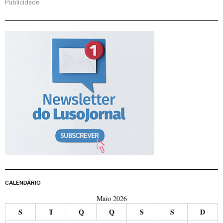
Publicidade
CALENDÁRIO
Maio 2026
S
T
Q
Q
S
S
D