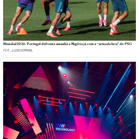
Mundial2026: Portugal defronta amanhã a Nigéria já com a “armada lusa” do PSG
POR
_LUSOJORNAL