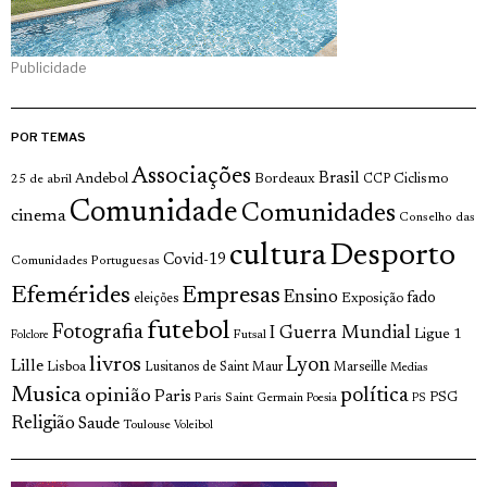
Publicidade
POR TEMAS
Associações
Brasil
Andebol
Bordeaux
Ciclismo
25 de abril
CCP
Comunidade
Comunidades
cinema
Conselho das
cultura
Desporto
Covid-19
Comunidades Portuguesas
Efemérides
Empresas
Ensino
fado
Exposição
eleições
futebol
Fotografia
I Guerra Mundial
Ligue 1
Futsal
Folclore
livros
Lyon
Lille
Lisboa
Lusitanos de Saint Maur
Marseille
Medias
Musica
política
opinião
Paris
Paris Saint Germain
PSG
Poesia
PS
Religião
Saude
Toulouse
Voleibol