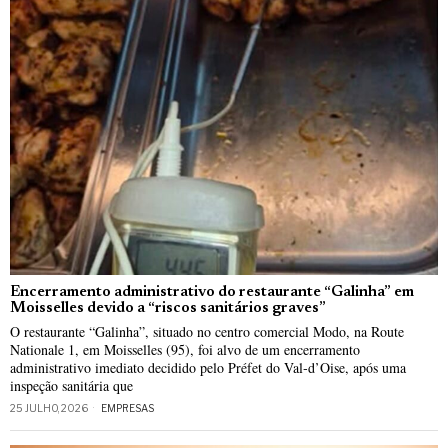
Encerramento administrativo do restaurante “Galinha” em
Moisselles devido a “riscos sanitários graves”
O restaurante “Galinha”, situado no centro comercial Modo, na Route
Nationale 1, em Moisselles (95), foi alvo de um encerramento
administrativo imediato decidido pelo Préfet do Val‑d’Oise, após uma
inspeção sanitária que
25 JULHO, 2026
EMPRESAS