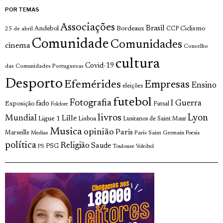
POR TEMAS
Associações
Brasil
Andebol
Bordeaux
Ciclismo
25 de abril
CCP
Comunidade
Comunidades
cinema
Conselho
cultura
Covid-19
das Comunidades Portuguesas
Desporto
Efemérides
Empresas
Ensino
eleições
futebol
Fotografia
I Guerra
fado
Exposição
Futsal
Folclore
livros
Lyon
Mundial
Lille
Ligue 1
Lisboa
Lusitanos de Saint Maur
Musica
opinião
Paris
Marseille
Paris Saint Germain
Medias
Poesia
política
Religião
Saude
PSG
Toulouse
PS
Voleibol