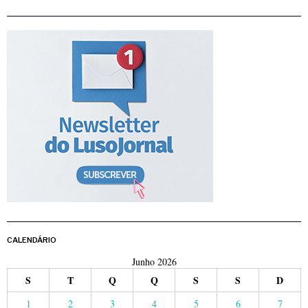
CALENDÁRIO
Junho 2026
S
T
Q
Q
S
S
D
1
2
3
4
5
6
7