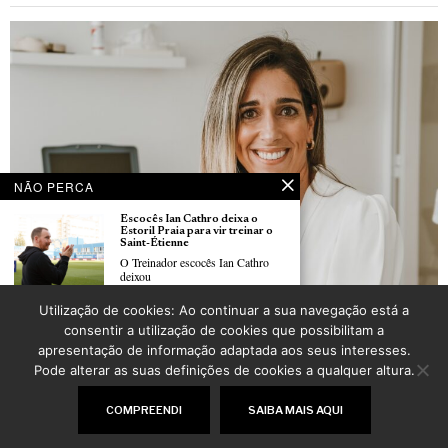
NÃO PERCA
Escocês Ian Cathro deixa o
Estoril Praia para vir treinar o
Saint-Étienne
O Treinador escocês Ian Cathro
deixou
Utilização de cookies: Ao continuar a sua navegação está a
Saúde: Pernas cansadas
Mundial2026: Portugal
consentir a utilização de cookies que possibilitam a
POR
_LUSOJORNAL
defronta amanhã a Nigéria já
apresentação de informação adaptada aos seus interesses.
com a “armada lusa” do PSG
A Seleção portuguesa defronta
Pode alterar as suas definições de cookies a qualquer altura.
amanhã, quarta-feira,
©
2026
LusoJornal | Todos os direitos reservados
COMPREENDI
SAIBA MAIS AQUI