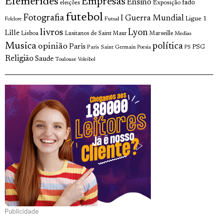
Efemérides
Empresas
Ensino
fado
Exposição
eleições
futebol
Fotografia
I Guerra Mundial
Ligue 1
Futsal
Folclore
livros
Lyon
Lille
Lisboa
Lusitanos de Saint Maur
Marseille
Medias
Musica
política
opinião
Paris
Paris Saint Germain
PSG
Poesia
PS
Religião
Saude
Toulouse
Voleibol
Publicidade