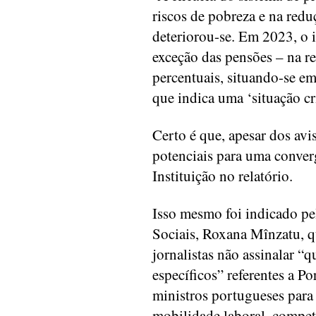
riscos de pobreza e na red
deteriorou-se. Em 2023, o i
exceção das pensões – na r
percentuais, situando-se e
que indica uma ‘situação crí
Certo é que, apesar dos avi
potenciais para uma converg
Instituição no relatório.
Isso mesmo foi indicado pel
Sociais, Roxana Mînzatu, q
jornalistas não assinalar “
específicos” referentes a P
ministros portugueses para 
mobilidade laboral, competê