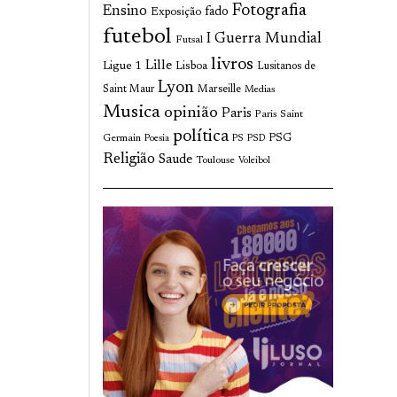
Fotografia
Ensino
fado
Exposição
futebol
I Guerra Mundial
Futsal
livros
Lille
Ligue 1
Lisboa
Lusitanos de
Lyon
Saint Maur
Marseille
Medias
Musica
opinião
Paris
Paris Saint
política
Germain
PSG
Poesia
PS
PSD
Religião
Saude
Toulouse
Voleibol