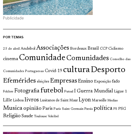
Publicidade
POR TEMAS
Associações
Brasil
Andebol
Bordeaux
Ciclismo
25 de abril
CCP
Comunidade
Comunidades
cinema
Conselho das
cultura
Desporto
Covid-19
Comunidades Portuguesas
Efemérides
Empresas
Ensino
fado
Exposição
eleições
futebol
Fotografia
I Guerra Mundial
Ligue 1
Futsal
Folclore
livros
Lyon
Lille
Lisboa
Lusitanos de Saint Maur
Marseille
Medias
Musica
política
opinião
Paris
Paris Saint Germain
PSG
Poesia
PS
Religião
Saude
Toulouse
Voleibol