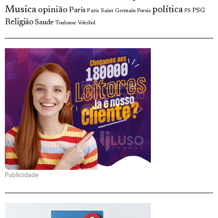
Musica
política
opinião
Paris
Paris Saint Germain
PSG
Poesia
PS
Religião
Saude
Toulouse
Voleibol
Publicidade