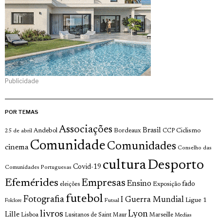
Publicidade
POR TEMAS
Associações
Brasil
Andebol
Bordeaux
Ciclismo
25 de abril
CCP
Comunidade
Comunidades
cinema
Conselho das
cultura
Desporto
Covid-19
Comunidades Portuguesas
Efemérides
Empresas
Ensino
fado
Exposição
eleições
futebol
Fotografia
I Guerra Mundial
Ligue 1
Futsal
Folclore
livros
Lyon
Lille
Lisboa
Lusitanos de Saint Maur
Marseille
Medias