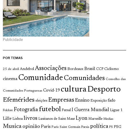
Publicidade
POR TEMAS
Associações
Brasil
Andebol
Bordeaux
Ciclismo
25 de abril
CCP
Comunidade
Comunidades
cinema
Conselho das
cultura
Desporto
Covid-19
Comunidades Portuguesas
Efemérides
Empresas
Ensino
fado
Exposição
eleições
futebol
Fotografia
I Guerra Mundial
Ligue 1
Futsal
Folclore
livros
Lyon
Lille
Lisboa
Lusitanos de Saint Maur
Marseille
Medias
Musica
política
opinião
Paris
Paris Saint Germain
PSG
Poesia
PS