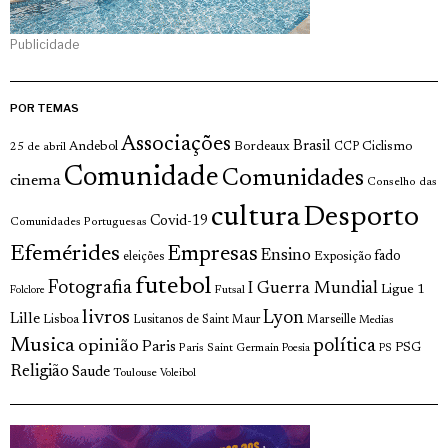
Publicidade
POR TEMAS
Associações
Brasil
Andebol
Bordeaux
Ciclismo
25 de abril
CCP
Comunidade
Comunidades
cinema
Conselho das
cultura
Desporto
Covid-19
Comunidades Portuguesas
Efemérides
Empresas
Ensino
fado
Exposição
eleições
futebol
Fotografia
I Guerra Mundial
Ligue 1
Futsal
Folclore
livros
Lyon
Lille
Lisboa
Lusitanos de Saint Maur
Marseille
Medias
Musica
política
opinião
Paris
Paris Saint Germain
PSG
Poesia
PS
Religião
Saude
Toulouse
Voleibol