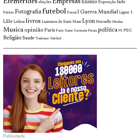
Efemérides
Empresas
Ensino
fado
Exposição
eleições
futebol
Fotografia
I Guerra Mundial
Ligue 1
Futsal
Folclore
livros
Lyon
Lille
Lisboa
Lusitanos de Saint Maur
Marseille
Medias
Musica
política
opinião
Paris
Paris Saint Germain
PSG
Poesia
PS
Religião
Saude
Toulouse
Voleibol
Publicidade