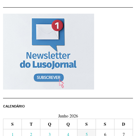
CALENDÁRIO
Junho 2026
S
T
Q
Q
S
S
D
1
2
3
4
5
6
7