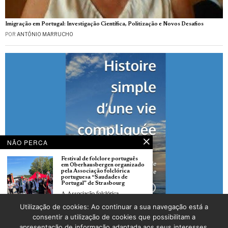
Imigração em Portugal: Investigação Científica, Politização e Novos Desafios
POR
ANTÓNIO MARRUCHO
NÃO PERCA
Festival de folclore português
em Oberhausbergen organizado
pela Associação folclórica
portuguesa “Saudades de
Portugal” de Strasbourg
A Associação folclórica
portuguesa “Saudades de
Maria Pinto publica “Histoire simple d’une vie compliquée”, um testemunho entre
Utilização de cookies: Ao continuar a sua navegação está a
França e Portugal sobre sobrevivência, espiritualidade e identidade
Festival de folclore de Molsheim
consentir a utilização de cookies que possibilitam a
POR
_LUSOJORNAL
foi organizado pelo grupo
apresentação de informação adaptada aos seus interesses.
folclórico “Estrela Dourada” de