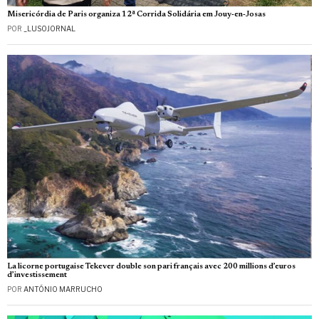
Misericórdia de Paris organiza 12ª Corrida Solidária em Jouy‑en‑Josas
POR
_LUSOJORNAL
La licorne portugaise Tekever double son pari français avec 200 millions d’euros
d’investissement
POR
ANTÓNIO MARRUCHO