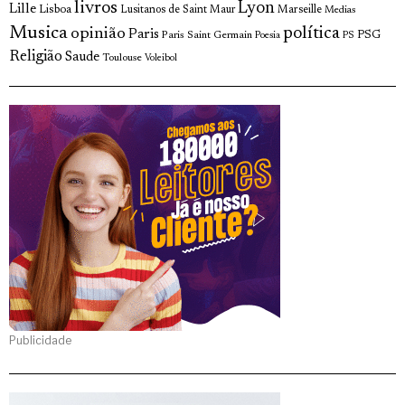
livros
Lyon
Lille
Lisboa
Lusitanos de Saint Maur
Marseille
Medias
Musica
política
opinião
Paris
Paris Saint Germain
PSG
Poesia
PS
Religião
Saude
Toulouse
Voleibol
Publicidade