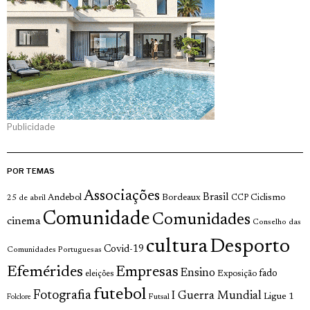
Publicidade
POR TEMAS
Associações
Brasil
Andebol
Bordeaux
Ciclismo
25 de abril
CCP
Comunidade
Comunidades
cinema
Conselho das
cultura
Desporto
Covid-19
Comunidades Portuguesas
Efemérides
Empresas
Ensino
fado
Exposição
eleições
futebol
Fotografia
I Guerra Mundial
Ligue 1
Futsal
Folclore