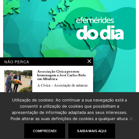
NÃO PERCA
Associação Civica prestou
homenagem a José Carlos Rolo
em Albufeira
A Civica – Associação de autarcas
Utilização de cookies: Ao continuar a sua navegação está a
Dia 04 de junho, Dia Internacional das Crianças Inocentes Vítimas de Agressão
Tatiana Silva sai do grupo TF1
consentir a utilização de cookies que possibilitam a
POR
_LUSOJORNAL
após quase nove anos de antena
apresentação de informação adaptada aos seus interesses.
Tatiana Silva apresentou este
Pode alterar as suas definições de cookies a qualquer altura.
domingo, dia
©
2026
LusoJornal | Todos os direitos reservados
COMPREENDI
SAIBA MAIS AQUI