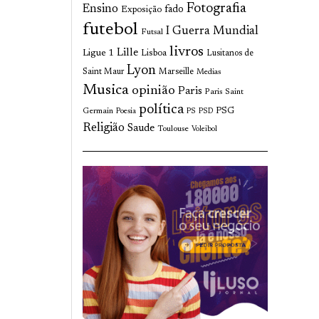
Fotografia
Ensino
fado
Exposição
futebol
I Guerra Mundial
Futsal
livros
Lille
Ligue 1
Lisboa
Lusitanos de
Lyon
Saint Maur
Marseille
Medias
Musica
opinião
Paris
Paris Saint
política
Germain
PSG
Poesia
PS
PSD
Religião
Saude
Toulouse
Voleibol