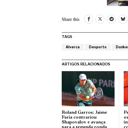
Share this
TAGS
Alverca
Desporto
Dunke
ARTIGOS RELACIONADOS
Roland Garros: Jaime
Pe
Faria contrariou
o
Shapovalov e avança
in
para a segunda ronda
c