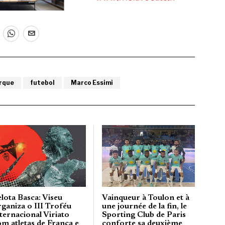
rque
futebol
Marco Essimi
lota Basca: Viseu
Vainqueur à Toulon et à
rganiza o III Troféu
une journée de la fin, le
ternacional Viriato
Sporting Club de Paris
om atletas de França e
conforte sa deuxième