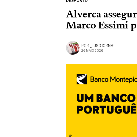
DESPORTO
Alverca assegu
Marco Essimi p
POR
_LUSOJORNAL
26 MAIO, 2026