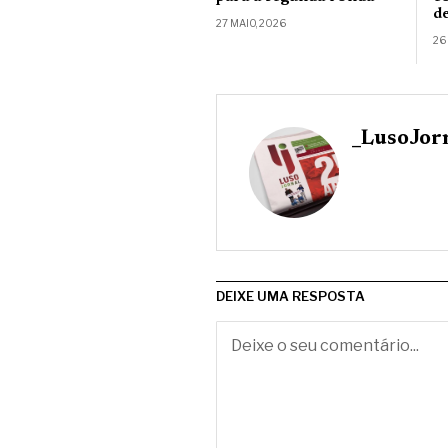
d
27 MAIO, 2026
26
_LusoJor
DEIXE UMA RESPOSTA