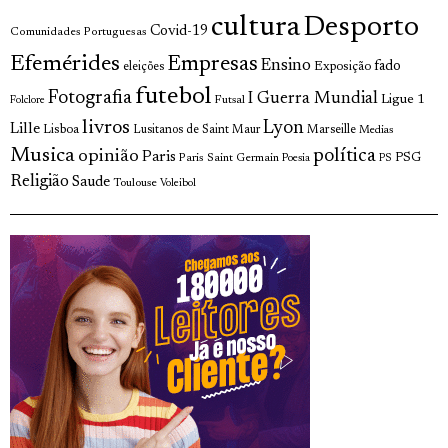
cultura
Desporto
Covid-19
Comunidades Portuguesas
Efemérides
Empresas
Ensino
fado
Exposição
eleições
futebol
Fotografia
I Guerra Mundial
Ligue 1
Futsal
Folclore
livros
Lyon
Lille
Lisboa
Lusitanos de Saint Maur
Marseille
Medias
Musica
política
opinião
Paris
Paris Saint Germain
PSG
Poesia
PS
Religião
Saude
Toulouse
Voleibol