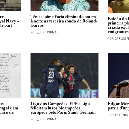
ire
Ténis: Jaime Faria eliminado ontem
Balcão do 
oyal Navy –
à noite na terceira ronda de Roland-
primeira p
le part
Garros
criada exc
emigrantes
POR
_LUSOJORNAL
POR
CARLOS P
os
Liga dos Campeões: FPF e Liga
Edgar Morin
tugal e em
felicitam lusos bicampeões
patrie d’un
 caso de
europeus pelo Paris Saint-Germain
POR
ANTÓNIO
POR
_LUSOJORNAL