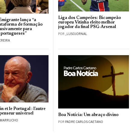
Liga dos Campeões: Bicampeão
Emigrante lança “a
europeu Vitinha eleito melhor
lataforma de formação
jogador da final PSG-Arsenal
lusivamente para
 portugueses”
POR
_LUSOJORNAL
EREIRA
 et le Portugal : l’autre
 penseur universel
Boa Notícia: Um abraço divino
 MARRUCHO
POR
PADRE CARLOS CAETANO