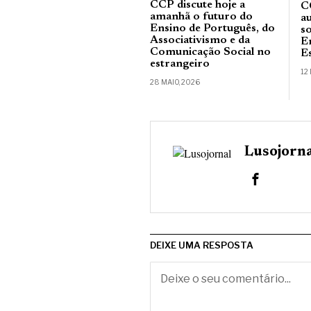
CCP discute hoje a
C
amanhã o futuro do
a
Ensino de Português, do
s
Associativismo e da
E
Comunicação Social no
E
estrangeiro
12
28 MAIO, 2026
Lusojorn
DEIXE UMA RESPOSTA