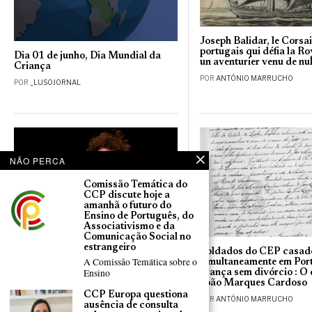
Joseph Balidar, le Corsa
portugais qui défia la R
Dia 01 de junho, Dia Mundial da
un aventurier venu de nul
Criança
POR
ANTÓNIO MARRUCHO
POR
_LUSOJORNAL
NÃO PERCA
Comissão Temática do
CCP discute hoje a
amanhã o futuro do
Ensino de Português, do
Associativismo e da
Comunicação Social no
estrangeiro
Soldados do CEP casad
Théâtre : 150 représentations pour
A Comissão Temática sobre o
simultaneamente em Por
«La Fleur au fusil» de Lionel Cecilio
Ensino
França sem divórcio : O
– un cap symbolique à Paris
João Marques Cardoso
POR
ANTÓNIO MARRUCHO
CCP Europa questiona
POR
ANTÓNIO MARRUCHO
ausência de consulta