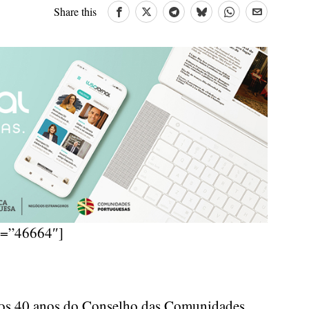
Share this
d=”46664″]
os 40 anos do Conselho das Comunidades