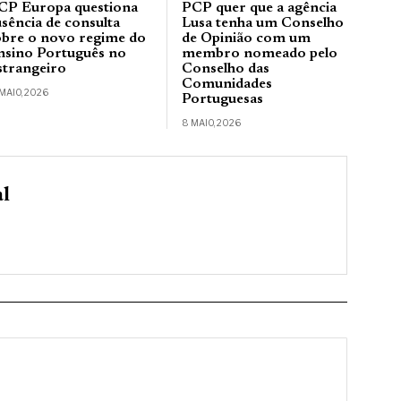
CP Europa questiona
PCP quer que a agência
usência de consulta
Lusa tenha um Conselho
obre o novo regime do
de Opinião com um
nsino Português no
membro nomeado pelo
strangeiro
Conselho das
Comunidades
 MAIO, 2026
Portuguesas
8 MAIO, 2026
al