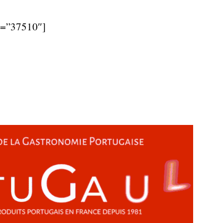
d=”37510″]