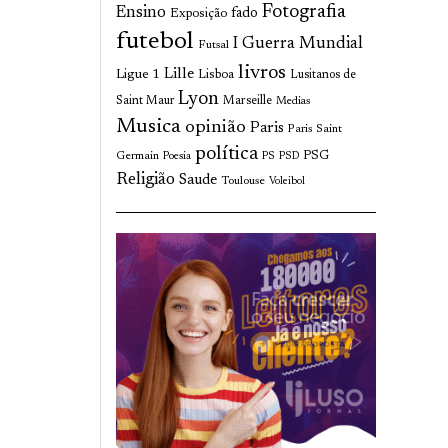
Fotografia
Ensino
fado
Exposição
futebol
I Guerra Mundial
Futsal
livros
Lille
Ligue 1
Lisboa
Lusitanos de
Lyon
Saint Maur
Marseille
Medias
Musica
opinião
Paris
Paris Saint
política
Germain
PSG
Poesia
PS
PSD
Religião
Saude
Toulouse
Voleibol