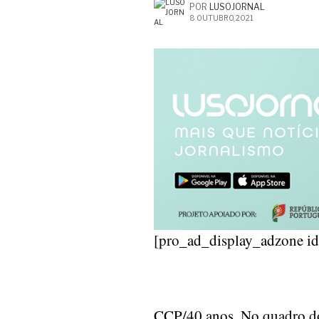
POR
LUSOJORNAL
8 OUTUBRO, 2021
[pro_ad_display_adzone i
CCP/40 anos. No quadro d