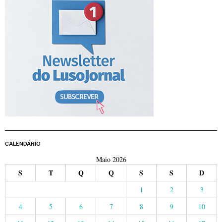
CALENDÁRIO
Maio 2026
S
T
Q
Q
S
S
D
1
2
3
4
5
6
7
8
9
10