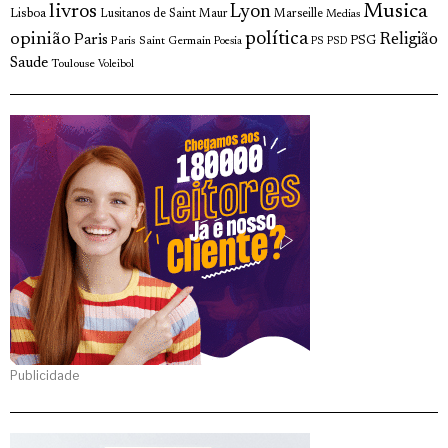
livros
Musica
Lyon
Lisboa
Lusitanos de Saint Maur
Marseille
Medias
opinião
política
Religião
Paris
Paris Saint Germain
PSG
Poesia
PS
PSD
Saude
Toulouse
Voleibol
Publicidade