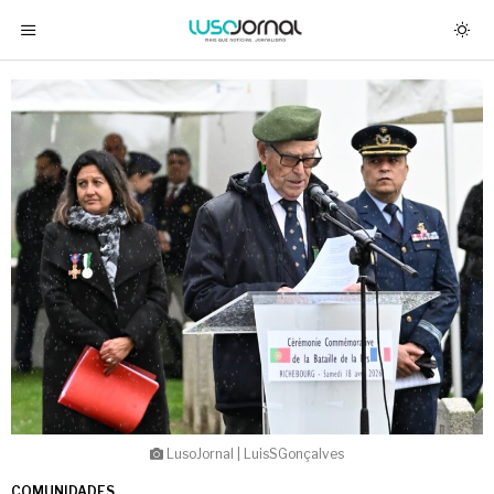
LusoJornal | LuisSGonçalves
COMUNIDADES