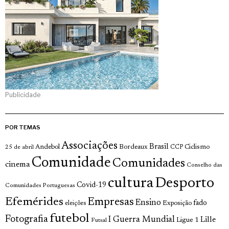
Publicidade
POR TEMAS
Associações
Brasil
Andebol
Bordeaux
Ciclismo
25 de abril
CCP
Comunidade
Comunidades
cinema
Conselho das
cultura
Desporto
Covid-19
Comunidades Portuguesas
Efemérides
Empresas
Ensino
fado
Exposição
eleições
futebol
Fotografia
I Guerra Mundial
Lille
Ligue 1
Futsal