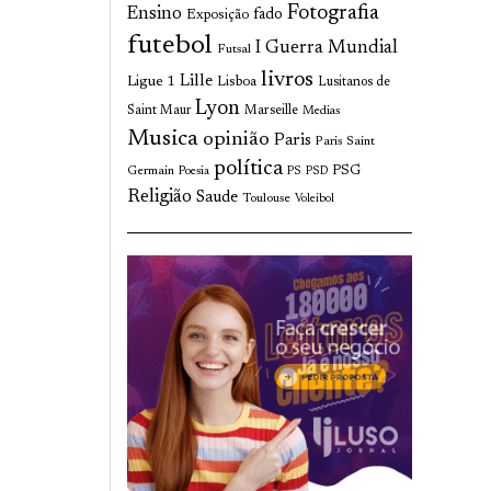
Fotografia
Ensino
fado
Exposição
futebol
I Guerra Mundial
Futsal
livros
Lille
Ligue 1
Lisboa
Lusitanos de
Lyon
Saint Maur
Marseille
Medias
Musica
opinião
Paris
Paris Saint
política
Germain
PSG
Poesia
PS
PSD
Religião
Saude
Toulouse
Voleibol