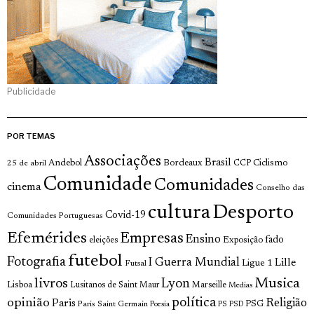
Publicidade
POR TEMAS
Associações
Brasil
Andebol
Bordeaux
Ciclismo
25 de abril
CCP
Comunidade
Comunidades
cinema
Conselho das
cultura
Desporto
Covid-19
Comunidades Portuguesas
Efemérides
Empresas
Ensino
fado
Exposição
eleições
futebol
Fotografia
I Guerra Mundial
Lille
Ligue 1
Futsal
livros
Musica
Lyon
Lisboa
Lusitanos de Saint Maur
Marseille
Medias
opinião
política
Religião
Paris
Paris Saint Germain
PSG
Poesia
PS
PSD