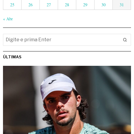
25
26
27
28
29
30
31
« Abr
ÚLTIMAS