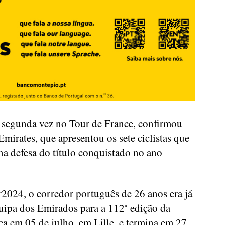
a segunda vez no Tour de France, confirmou
irates, que apresentou os sete ciclistas que
na defesa do título conquistado no ano
r2024, o corredor português de 26 anos era já
quipa dos Emirados para a 112ª edição da
ca em 05 de julho, em Lille, e termina em 27