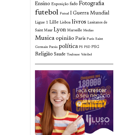
Fotografia
Ensino
fado
Exposição
futebol
I Guerra Mundial
Futsal
livros
Lille
Ligue 1
Lisboa
Lusitanos de
Lyon
Saint Maur
Marseille
Medias
Musica
opinião
Paris
Paris Saint
política
Germain
PSG
Poesia
PS
PSD
Religião
Saude
Toulouse
Voleibol