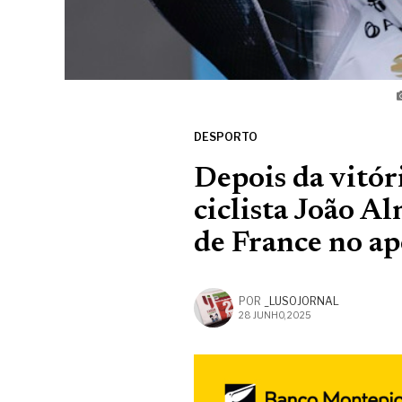
DESPORTO
Depois da vitóri
ciclista João A
de France no a
POR
_LUSOJORNAL
28 JUNHO, 2025