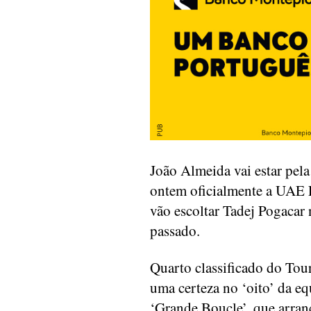
João Almeida vai estar pel
ontem oficialmente a UAE Em
vão escoltar Tadej Pogacar 
passado.
Quarto classificado do Tou
uma certeza no ‘oito’ da e
‘Grande Boucle’, que arran