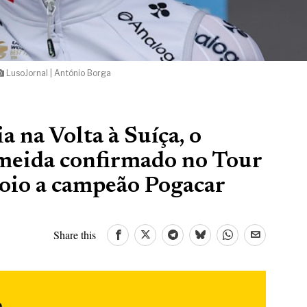
LusoJornal | António Borga
a na Volta à Suíça, o
lmeida confirmado no Tour
poio a campeão Pogacar
Share this