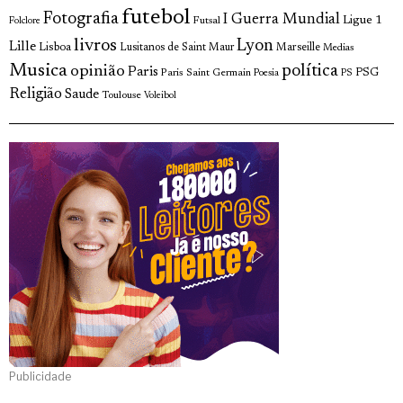
futebol
Fotografia
I Guerra Mundial
Ligue 1
Futsal
Folclore
livros
Lyon
Lille
Lisboa
Lusitanos de Saint Maur
Marseille
Medias
Musica
política
opinião
Paris
Paris Saint Germain
PSG
Poesia
PS
Religião
Saude
Toulouse
Voleibol
Publicidade