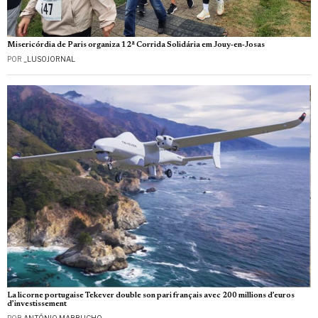
Misericórdia de Paris organiza 12ª Corrida Solidária em Jouy‑en‑Josas
POR
_LUSOJORNAL
La licorne portugaise Tekever double son pari français avec 200 millions d’euros
d’investissement