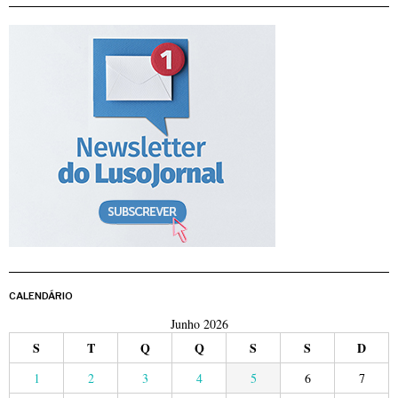
CALENDÁRIO
Junho 2026
S
T
Q
Q
S
S
D
1
2
3
4
5
6
7