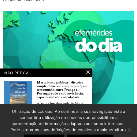
POR
ANTÓNIO MARRUCHO
NÃO PERCA
Maria Pinto publica “Histoire
simple d’une vie compliquée”, um
testemunho entre França e
Portugal sobre sobrevivência,
espiritualidade e identidade
A autora lusodescendente Maria
Pinto acaba
Utilização de cookies: Ao continuar a sua navegação está a
Dia 04 de junho, Dia Internacional das Crianças Inocentes Vítimas de Agressão
Romance “La Maison Vide” de
consentir a utilização de cookies que possibilitam a
POR
_LUSOJORNAL
Laurent Mauvignier também
apresentação de informação adaptada aos seus interesses.
venceu o prémio Choix
Goncourt de Portugal
Pode alterar as suas definições de cookies a qualquer altura.
O romance “La Maison Vide”, do
©
2026
LusoJornal | Todos os direitos reservados