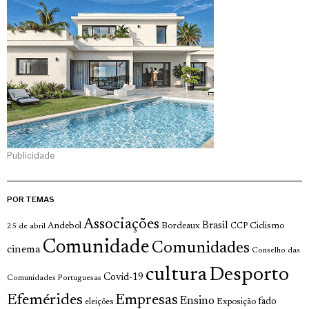
Publicidade
POR TEMAS
Associações
Brasil
Andebol
Bordeaux
Ciclismo
25 de abril
CCP
Comunidade
Comunidades
cinema
Conselho das
cultura
Desporto
Covid-19
Comunidades Portuguesas
Efemérides
Empresas
Ensino
fado
Exposição
eleições