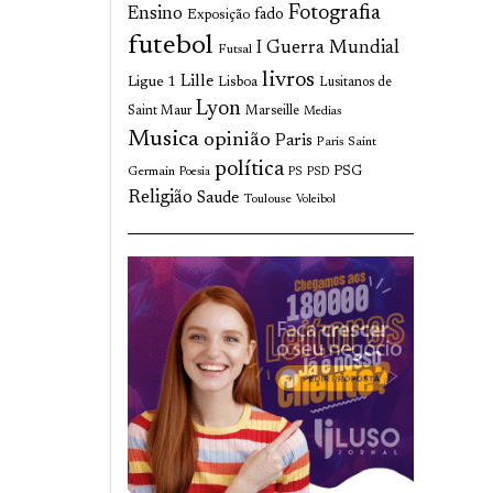
Fotografia
Ensino
fado
Exposição
futebol
I Guerra Mundial
Futsal
livros
Lille
Ligue 1
Lisboa
Lusitanos de
Lyon
Saint Maur
Marseille
Medias
Musica
opinião
Paris
Paris Saint
política
Germain
PSG
Poesia
PS
PSD
Religião
Saude
Toulouse
Voleibol