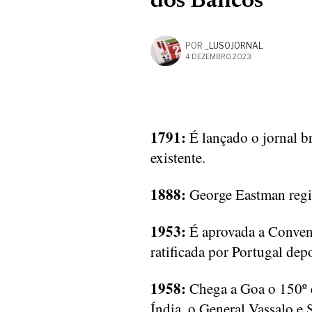
dos Bancos
POR
_LUSOJORNAL
4 DEZEMBRO, 2023
1791:
É lançado o jornal b
existente.
1888:
George Eastman regi
1953:
É aprovada a Conven
ratificada por Portugal dep
1958:
Chega a Goa o 150º 
Índia, o General Vassalo e S