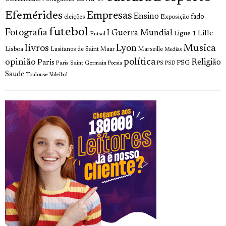
Efemérides
Empresas
Ensino
fado
Exposição
eleições
futebol
Fotografia
I Guerra Mundial
Lille
Ligue 1
Futsal
livros
Musica
Lyon
Lisboa
Lusitanos de Saint Maur
Marseille
Medias
opinião
política
Religião
Paris
Paris Saint Germain
PSG
Poesia
PS
PSD
Saude
Toulouse
Voleibol