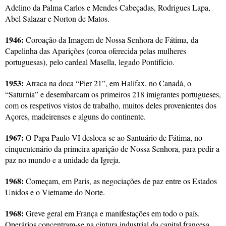
Adelino da Palma Carlos e Mendes Cabeçadas, Rodrigues Lapa,
Abel Salazar e Norton de Matos.
1946:
Coroação da Imagem de Nossa Senhora de Fátima, da
Capelinha das Aparições (coroa oferecida pelas mulheres
portuguesas), pelo cardeal Masella, legado Pontifício.
1953:
Atraca na doca “Pier 21”, em Halifax, no Canadá, o
“Saturnia” e desembarcam os primeiros 218 imigrantes portugueses,
com os respetivos vistos de trabalho, muitos deles provenientes dos
Açores, madeirenses e alguns do continente.
1967:
O Papa Paulo VI desloca-se ao Santuário de Fátima, no
cinquentenário da primeira aparição de Nossa Senhora, para pedir a
paz no mundo e a unidade da Igreja.
1968:
Começam, em Paris, as negociações de paz entre os Estados
Unidos e o Vietname do Norte.
1968:
Greve geral em França e manifestações em todo o país.
Operários concentram-se na cintura industrial da capital francesa,