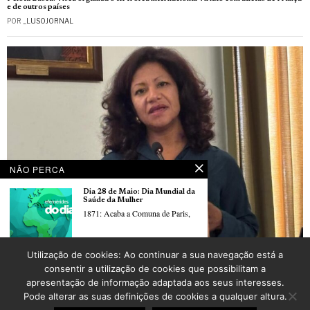
e de outros países
POR
_LUSOJORNAL
NÃO PERCA
Dia 28 de Maio: Dia Mundial da
Saúde da Mulher
1871: Acaba a Comuna de Paris,
Edição, memória e migrações: Sandra Barradas, editora de livros sobre emigração
Utilização de cookies: Ao continuar a sua navegação está a
portuguesa
Dia 27 de maio
consentir a utilização de cookies que possibilitam a
POR
ANTÓNIO MARRUCHO
1823: D. Miguel desencadeia o
apresentação de informação adaptada aos seus interesses.
movimento
Pode alterar as suas definições de cookies a qualquer altura.
©
2026
LusoJornal | Todos os direitos reservados