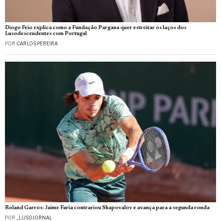
Diogo Feio explica como a Fundação Pargana quer estreitar os laços dos
Lusodescendentes com Portugal
POR
CARLOS PEREIRA
Roland Garros: Jaime Faria contrariou Shapovalov e avança para a segunda ronda
POR
_LUSOJORNAL