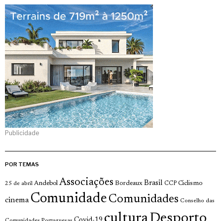
Publicidade
POR TEMAS
Associações
Brasil
Andebol
Bordeaux
Ciclismo
25 de abril
CCP
Comunidade
Comunidades
cinema
Conselho das
cultura
Desporto
Covid-19
Comunidades Portuguesas