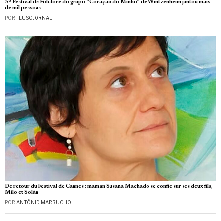
5º Festival de Folclore do grupo “Coração do Minho” de Wintzenheim juntou mais
de mil pessoas
POR
_LUSOJORNAL
De retour du Festival de Cannes : maman Susana Machado se confie sur ses deux fils,
Milo et Solàn
POR
ANTÓNIO MARRUCHO