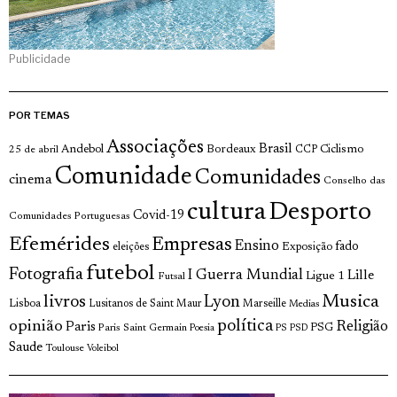
Publicidade
POR TEMAS
Associações
Brasil
Andebol
Bordeaux
Ciclismo
25 de abril
CCP
Comunidade
Comunidades
cinema
Conselho das
cultura
Desporto
Covid-19
Comunidades Portuguesas
Efemérides
Empresas
Ensino
fado
Exposição
eleições
futebol
Fotografia
I Guerra Mundial
Lille
Ligue 1
Futsal
livros
Musica
Lyon
Lisboa
Lusitanos de Saint Maur
Marseille
Medias
opinião
política
Religião
Paris
Paris Saint Germain
PSG
Poesia
PS
PSD
Saude
Toulouse
Voleibol