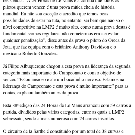
resistência. “A 24 Horas de Le Mans é a corrida que todos os
pilotos querem vencer, é uma prova mítica cheia de história
mundial. Eu não sou exceção e acredito que temos boas
possibilidades de estar na luta, no entanto, sei bem que não só o
nível competitivo na LMP2 é muito alto, como numa prova destas é
fundamental sermos regulares, não cometermos erros e evitar
qualquer penalização”, disse antes da prova o piloto do Oreca da
Jota, que faz equipa com o britânico Anthony Davidson e o
mexicano Roberto Gonzalez.
Já Filipe Albuquerque chegou a esta prova na liderança da segunda
categoria mais importante do Campeonato e com o objetivo de
vencer. “Estou ansioso e até um bocadinho nervoso. Estamos na
liderança do Campeonato e esta prova é muito importante” para as
contas, explicou também antes da prova.
Esta 88ª edição das 24 Horas de Le Mans arrancou com 59 carros à
partida, divididos pelas várias categorias, entre as quais a LMP2
sobressaiu, sendo a mais numerosa com 24 carros inscritos.
O circuito de la Sarthe é constituído por um total de 38 curvas e