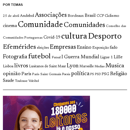
POR TEMAS
Associações
Brasil
Andebol
Bordeaux
Ciclismo
25 de abril
CCP
Comunidade
Comunidades
cinema
Conselho das
cultura
Desporto
Covid-19
Comunidades Portuguesas
Efemérides
Empresas
Ensino
fado
Exposição
eleições
futebol
Fotografia
I Guerra Mundial
Lille
Ligue 1
Futsal
livros
Musica
Lyon
Lisboa
Lusitanos de Saint Maur
Marseille
Medias
opinião
política
Religião
Paris
Paris Saint Germain
PSG
Poesia
PS
PSD
Saude
Toulouse
Voleibol