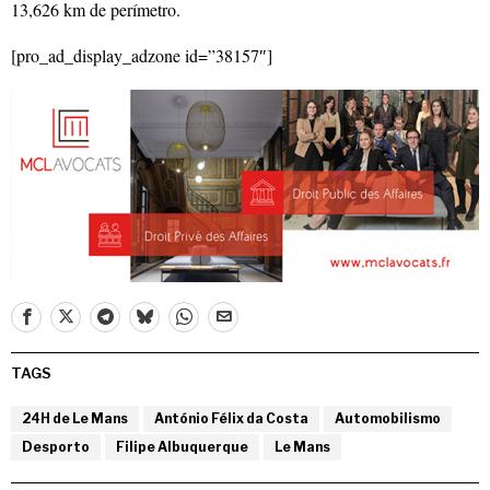
13,626 km de perímetro.
[pro_ad_display_adzone id=”38157″]
TAGS
24H de Le Mans
António Félix da Costa
Automobilismo
Desporto
Filipe Albuquerque
Le Mans